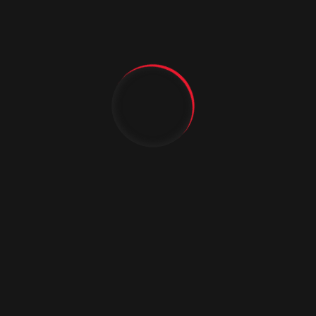
Нео 8 ДГО 2
Подробнее
Дверной погонаж
Компания «Аргус» предлагает различные
варианты декорирования дверей: карнизы,
наличники, капители, порталы, багеты. Такое
многообразие способов оформления способно
сделать Вашу дверь уникальной.