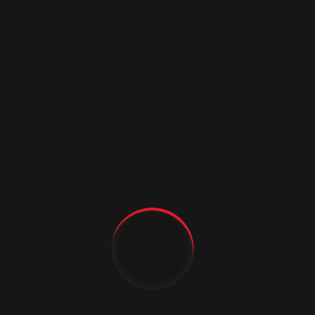
Качественное
порошково-
полимерное
покрытие
Для покраски наружной стороны
металлических дверей «Аргус»
используется порошковая
краска «INVERPUL» (Италия)
и «BECKERS» (Польша)
на основе полиэфирной смолы.