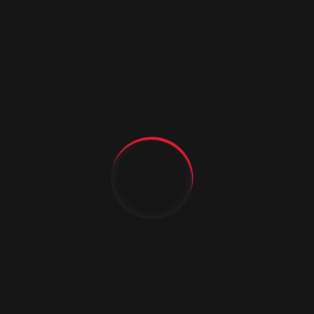
крышку которой нанесены
фирменные знаки отличия
Идентичный уникальный номер,
указанный в паспорте на дверь, а
также на коробке двери и ее
упаковке. Присутствие
отличительных знаков позволяет
определить производителя и
предотвратить изготовление
поддельных дверей,
продаваемых под торговой
маркой «Аргус». Всегда обращайте
внимание на наличие фирменного
логотипа и упаковку, если Вы
приобретаете дверь «Аргус»!