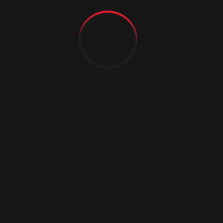
замков. Велика вероятность, что такая
дверь может утратить свои самые
главные – охранные – свойства.
Previous
Next