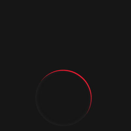
рая была посвящена
6 000 кв. м., в ней приняли
 На нашем стенде были
орма для изучения
росту и развитию мебельной
артнерских отношений!